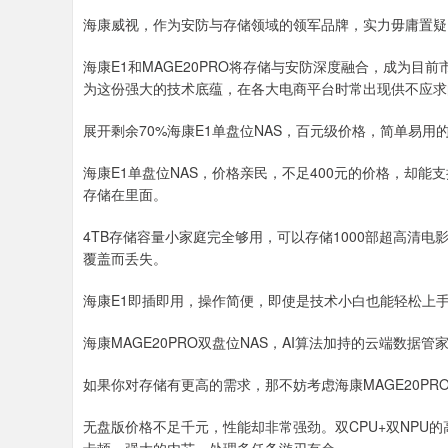
海康威视，作为安防与存储领域的领军品牌，实力毋庸置疑
海康E1和MAGE20PRO将存储与安防深度融合，成为目
为这份强大的技术底蕴，在各大电商平台时常出现供不应求
展开剩余70%海康E1单盘位NAS，百元级价格，简单易用
海康E1单盘位NAS，价格亲民，不足400元的价格，却
存储在里面。
4TB存储容量小家庭完全够用，可以存储1000部超高清
覆盖而丢失。
海康E1即插即用，操作简便，即使是技术小白也能轻松上手
海康MAGE20PRO双盘位NAS，AI算法加持的云端数据管
如果你对存储有更高的需求，那不妨考虑海康MAGE20PRO
无盘版价格不足千元，性能却非常强劲。双CPU+双NPU的高