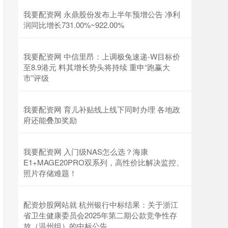
我要配资网 永鼎股份发布上半年预增公告 净利
润同比增长731.00%~922.00%
我要配资网 中信里昂：上调极兔速递-W目标价
至8.9港元 料其增长势头将持续 重申“跑赢大
市”评级
我要配资网 育儿补贴线上线下同时办理 各地政
府还能叠加奖励
我要配资网 入门级NAS怎么选？海康
E1+MAGE20PRO双系列，高性价比解决监控、
照片存储难题！
配资炒股网站就 杭州银行中标结果：关于浙江
省卫生健康委员会2025年第二期公款竞争性存
放（温州组）的中标公告