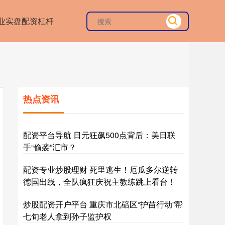
业实盘配资杠杆
热点资讯
配资平台导航 日元狂飙500点背后：美日联
手“偷袭”汇市？
配资专业炒股理财 死里逃生！厄瓜多尔逆转
德国出线，全队疯狂庆祝主教练跳上看台！
炒股配资开户平台 重庆市北碚区“护苗行动”帮
七旬老人拿到孙子监护权