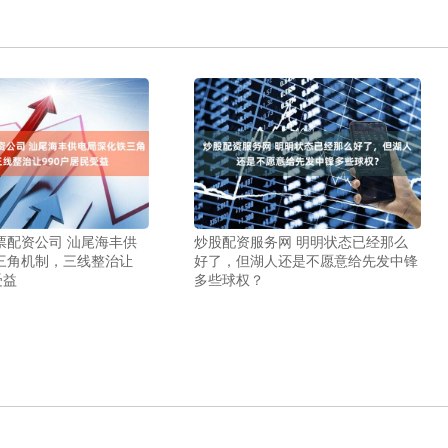
票配资公司 汕尾海丰供
炒股配资服务网 明明状态已经那么
三角机制，三线整治让
好了，但湖人还是不愿意给先发中锋
受益
多些球权？