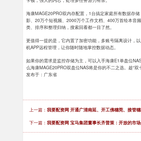
卡顿，强大的内芯，处理多任务游刃有余。
海康MAGE20PRO双内存配置，1台搞定家庭所有数据存
影、20万个短视频、2000万个工作文档、400万首绘本
类、排序和整理归纳，搜索回看都一目了然。
更值得一提的是，它内置了加密功能，多账号隔离设计，以
机APP远程管理，让你随时随地掌控数据动态。
如果你的需求是监控存储为主，可以入手海康E1单盘位NA
么海康MAGE20PRO双盘位NAS将是你的不二之选。趁“
发布于：广东省
上一篇：
我要配资网 开通广清南延、开工佛穗莞、接管
下一篇：
我要配资网 宝马集团董事长齐普策：开放的市