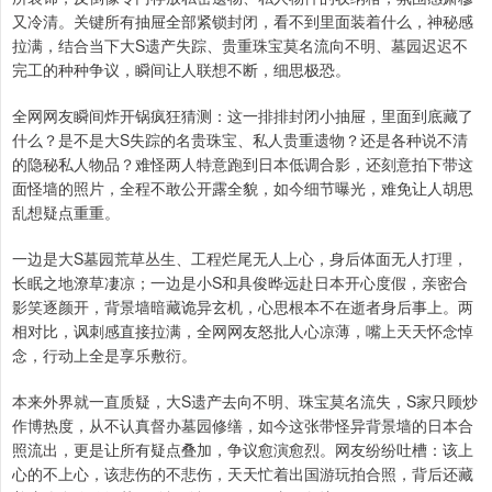
又冷清。关键所有抽屉全部紧锁封闭，看不到里面装着什么，神秘感
拉满，结合当下大S遗产失踪、贵重珠宝莫名流向不明、墓园迟迟不
完工的种种争议，瞬间让人联想不断，细思极恐。
全网网友瞬间炸开锅疯狂猜测：这一排排封闭小抽屉，里面到底藏了
什么？是不是大S失踪的名贵珠宝、私人贵重遗物？还是各种说不清
的隐秘私人物品？难怪两人特意跑到日本低调合影，还刻意拍下带这
面怪墙的照片，全程不敢公开露全貌，如今细节曝光，难免让人胡思
乱想疑点重重。
一边是大S墓园荒草丛生、工程烂尾无人上心，身后体面无人打理，
长眠之地潦草凄凉；一边是小S和具俊晔远赴日本开心度假，亲密合
影笑逐颜开，背景墙暗藏诡异玄机，心思根本不在逝者身后事上。两
相对比，讽刺感直接拉满，全网网友怒批人心凉薄，嘴上天天怀念悼
念，行动上全是享乐敷衍。
本来外界就一直质疑，大S遗产去向不明、珠宝莫名流失，S家只顾炒
作博热度，从不认真督办墓园修缮，如今这张带怪异背景墙的日本合
照流出，更是让所有疑点叠加，争议愈演愈烈。网友纷纷吐槽：该上
心的不上心，该悲伤的不悲伤，天天忙着出国游玩拍合照，背后还藏