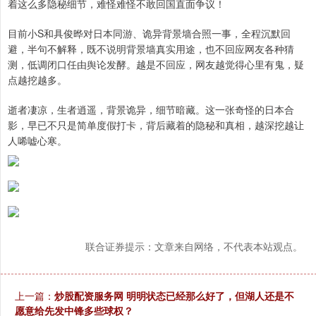
着这么多隐秘细节，难怪难怪不敢回国直面争议！
目前小S和具俊晔对日本同游、诡异背景墙合照一事，全程沉默回
避，半句不解释，既不说明背景墙真实用途，也不回应网友各种猜
测，低调闭口任由舆论发酵。越是不回应，网友越觉得心里有鬼，疑
点越挖越多。
逝者凄凉，生者逍遥，背景诡异，细节暗藏。这一张奇怪的日本合
影，早已不只是简单度假打卡，背后藏着的隐秘和真相，越深挖越让
人唏嘘心寒。
联合证券提示：文章来自网络，不代表本站观点。
上一篇：
炒股配资服务网 明明状态已经那么好了，但湖人还是不
愿意给先发中锋多些球权？