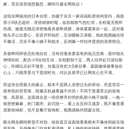
麻，背后深意细思极恐，瞬间引爆全网热议！
这组全网疯传的日本合照，拍摄于东京一家高端私密休闲室内，画面
里小S状态超好，穿搭精致时髦，妆容精致气色红润，全程毫无憔悴
伤感。她毫无顾忌亲密挽着具俊晔肩膀，身体紧紧靠在一起，还对着
镜头开心比爱心，笑容开怀灿烂，互动暧昧又亲昵，相处氛围融洽得
不像话，完全不像小姨子和姐夫，反倒像一对结伴度假的亲密情侣。
具俊晔同样状态松弛自在，没有丝毫丧妻该有的低沉悲痛，面对镜头
神情轻松，配合小S合拍互动，全程默契十足，两人结伴赴日游玩散
心，吃喝玩乐好不惬意，丝毫没有把大S身后事、墓园修缮诸事放在
心上，只顾享受当下度假时光，对比反差早已让网友心生不满。
而这张合照最大的爆点，根本不是两人亲密过头的举动，而是背后一
面奇怪的背景墙，暗藏玄机越看越不对劲！不同于普通景点的装饰
墙、风景画，这面墙全是一排排整齐封闭的私密小格子抽屉，一格一
格密密麻麻，柜门紧闭、款式统一，看上去压抑又诡异，既不像普通
居家收纳柜，也不是餐厅装饰柜，氛围感格外阴森古怪。
眼尖网友瞬间察觉不对劲，纷纷直言这面墙看着根本不像休闲娱乐场
所装饰，反倒像专门存放私密遗物、私人物件的收纳格，氛围感肃穆