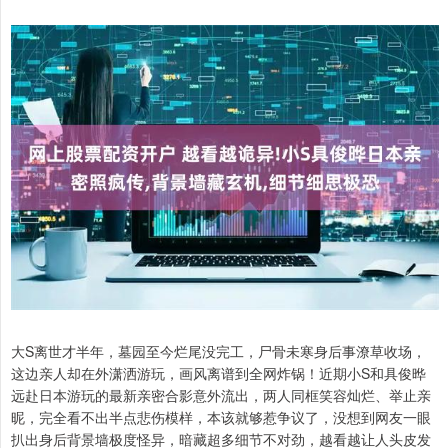
大S离世才半年，墓园至今烂尾没完工，尸骨未寒身后事潦草收场，
这边亲人却在外潇洒游玩，画风离谱到全网炸锅！近期小S和具俊晔
远赴日本游玩的最新亲密合影意外流出，两人同框笑容灿烂、举止亲
昵，完全看不出半点悲伤模样，本该就够惹争议了，没想到网友一眼
扒出身后背景墙极度怪异，暗藏超多细节不对劲，越看越让人头皮发