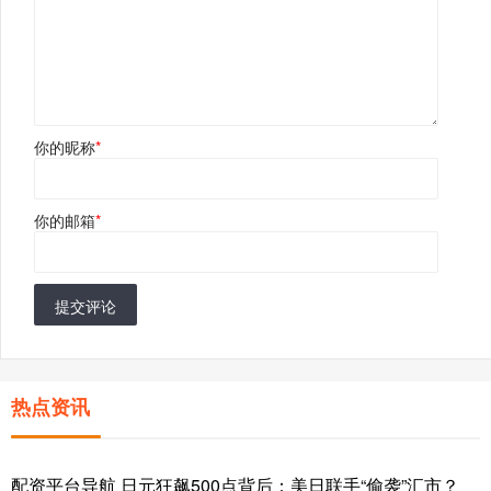
你的昵称
*
你的邮箱
*
提交评论
热点资讯
配资平台导航 日元狂飙500点背后：美日联手“偷袭”汇市？