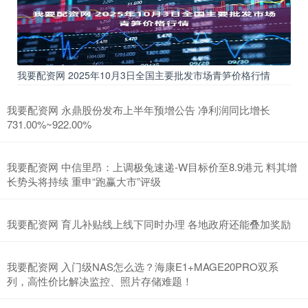
我要配资网 2025年10月3日全国主要批发市场青笋价格行情
我要配资网 永鼎股份发布上半年预增公告 净利润同比增长
731.00%~922.00%
我要配资网 中信里昂：上调极兔速递-W目标价至8.9港元 料其增
长势头将持续 重申“跑赢大市”评级
我要配资网 育儿补贴线上线下同时办理 各地政府还能叠加奖励
我要配资网 入门级NAS怎么选？海康E1+MAGE20PRO双系
列，高性价比解决监控、照片存储难题！