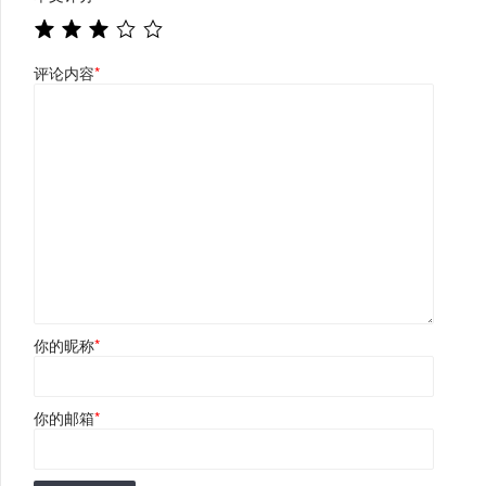
评论内容
*
你的昵称
*
你的邮箱
*