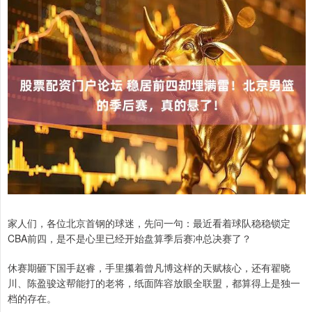
家人们，各位北京首钢的球迷，先问一句：最近看着球队稳稳锁定
CBA前四，是不是心里已经开始盘算季后赛冲总决赛了？
休赛期砸下国手赵睿，手里攥着曾凡博这样的天赋核心，还有翟晓
川、陈盈骏这帮能打的老将，纸面阵容放眼全联盟，都算得上是独一
档的存在。