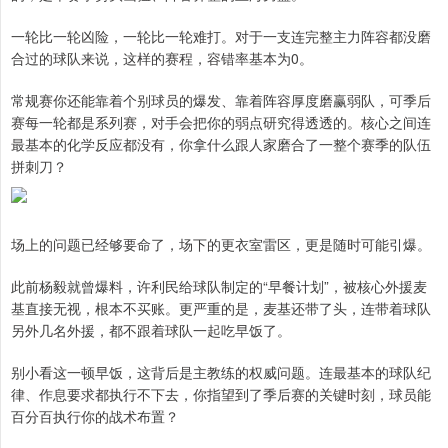
一轮比一轮凶险，一轮比一轮难打。对于一支连完整主力阵容都没磨
合过的球队来说，这样的赛程，容错率基本为0。
常规赛你还能靠着个别球员的爆发、靠着阵容厚度磨赢弱队，可季后
赛每一轮都是系列赛，对手会把你的弱点研究得透透的。核心之间连
最基本的化学反应都没有，你拿什么跟人家磨合了一整个赛季的队伍
拼刺刀？
场上的问题已经够要命了，场下的更衣室雷区，更是随时可能引爆。
此前杨毅就曾爆料，许利民给球队制定的“早餐计划”，被核心外援麦
基直接无视，根本不买账。更严重的是，麦基还带了头，连带着球队
另外几名外援，都不跟着球队一起吃早饭了。
别小看这一顿早饭，这背后是主教练的权威问题。连最基本的球队纪
律、作息要求都执行不下去，你指望到了季后赛的关键时刻，球员能
百分百执行你的战术布置？