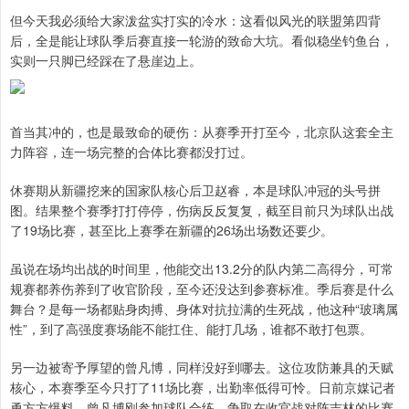
但今天我必须给大家泼盆实打实的冷水：这看似风光的联盟第四背
后，全是能让球队季后赛直接一轮游的致命大坑。看似稳坐钓鱼台，
实则一只脚已经踩在了悬崖边上。
首当其冲的，也是最致命的硬伤：从赛季开打至今，北京队这套全主
力阵容，连一场完整的合体比赛都没打过。
休赛期从新疆挖来的国家队核心后卫赵睿，本是球队冲冠的头号拼
图。结果整个赛季打打停停，伤病反反复复，截至目前只为球队出战
了19场比赛，甚至比上赛季在新疆的26场出场数还要少。
虽说在场均出战的时间里，他能交出13.2分的队内第二高得分，可常
规赛都养伤养到了收官阶段，至今还没达到参赛标准。季后赛是什么
舞台？是每一场都贴身肉搏、身体对抗拉满的生死战，他这种“玻璃属
性”，到了高强度赛场能不能扛住、能打几场，谁都不敢打包票。
另一边被寄予厚望的曾凡博，同样没好到哪去。这位攻防兼具的天赋
核心，本赛季至今只打了11场比赛，出勤率低得可怜。日前京媒记者
勇方方爆料，曾凡博刚参加球队合练，争取在收官战对阵吉林的比赛