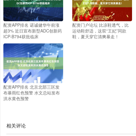
配资APP排名 诺诚健华午前涨
配资门户论坛 比凉鞋透气，比
超3% 近日宣布新型ADC创新药
运动鞋舒适，这双“王妃”同款
ICP-B794获批临床
鞋，夏天穿它清爽暴走！
配资APP排名 北京北部三区发
布暴雨红色预警 水文总站发布
洪水黄色预警
相关评论