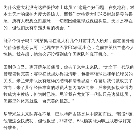
为什么意大利没有这样保护本土球员？“这是个好问题。在奥地利，对
本土天才的保护力度大得惊人。而我们对待意大利球员时总是畏首畏
尾。所有人都想立刻赢球，一切都围绕赢球或保级构建。天才是存在
的，但他们没有崭露头角的机会。”
能举个例子吗？“科莱奥肖在意大利几个月前才为人所知，但在国外他
的价值被充分认可：他现在在巴黎FC表现出色，之前在英格兰也令人
惊艳。我在想，他怎么还没得到成年国家队的真正机会。”
回到你自己。离开萨尔茨堡后，你去了米兰未来队。“尤文下一代队的
管理堪称完美：赛季初就规划得很清晰，包括年轻球员和年长球员的
关系。米兰未来队没有这样的结构和清晰思路：冬窗后我们就改变了
方向，来了几个经验丰富的球员从意丙降级而来，后来奥多接替博内
拉成为主教练，但为时已晚。尽管我在尤文下一代队只是边缘球员，
但那里的体系就像一台完美的机器。”
尽管米兰未来队存在不足，巴尔特萨吉还是从中脱颖而出。“我没想到
他能这么快成功，但他很强，非常强。B队确实能为职业联赛做好充
分准备。”