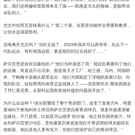
后，我们还和穆哈雷莫维奇见了面——凯南是天生的领袖，是能带动
全队的人。”
尤文对你而言意味着什么？“第二个家。在那里你能学会尊重和教养，
让你永远渴望胜利。”
后悔离开尤文吗？“当时太急了，2023年我本可以再等等，先从下一
代队起步。有时候我会想：要是能回到过去就好了……”
萨尔茨堡是如何说服你的？“他们当时迷惑了我：我近距离看到了他们
的设施，简直说不出话来。那是座天才工厂，哈兰德、马内、阿德耶
米、于帕梅卡诺都从那里走出，他们为我制定了详细的发展计划。但
我到队后，短短两周内体育总监就换人了——克里斯托夫·弗洛因德去
了拜仁慕尼黑，从那时起我和其他外援的问题就开始了。”
为什么会这样？“俱乐部重组了整个青训部门，改变了发展方向，明显
更倾向于奥地利本土球员和萨尔茨堡自家青训球员。很多外援逐渐被
边缘化。不只是我，比如亚历山德罗·恰尔迪，他之前在国米效力，转
会到萨尔茨堡U18后，受伤康复归来就发现红牛青训营的球员都排在
他前面。他比其他人更有实力，但他们想保护自己的青训球员。”