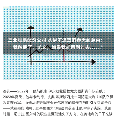
都灵——2022年，他与凯南·伊尔迪兹搭档尤文图斯青年队锋线；
2023年夏天，他与卡约德、皮奥·埃斯波西托一同随意大利U19队夺得
欧青赛冠军。而他从维诺沃转会萨尔茨堡的操作在当时引发诸多争议
——就在那段时间，红牛集团为他描绘的蓝图让他冲昏了头脑。从那
时起，尼古拉·图尔科的职业生涯便迷失了方向。在奥地利的日子充满