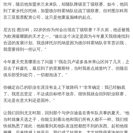
坎坷，随后他加盟米兰未来队，却随队降级至丁级联赛。如今，他回
到了家乡托尔托纳，加盟德尔特霍纳队征战丁级联赛。但对图尔科而
言三亚股票配资公司，这只是他重返巅峰的起点。
尼古拉·图尔科，22岁的你为何会出现在丁级联赛？不久前，他还被视
为欧洲最耀眼的天才之一。“做出这个决定是因为今年夏天我很难找到
合适的发展计划。我选择托尔托纳是因为德尔特霍纳队非常赏识我，
我需要得到一些认可。”
今年夏天究竟哪里出了问题？“我在贝卢诺多洛米蒂山区待了几天，之
后去了科森扎，最后到了的里雅斯特，当时我差点就签约了。但随后
俱乐部受到处罚，一切都泡汤了。”
你确定自己的职业生涯没有走上下坡路吗？“非常确定：我已经触底
了。我意志坚定，不达成目标绝不放弃。很快我就会回到职业联赛，
无论是在意大利还是国外。”
让我们回到尤文时期，回到那个与伊尔迪兹在青年队共事的夏天。“他
当时就像天选之子，你能立刻看出他和我们所有人都不一样。我们很
快就熟悉了彼此：他能看到其他队友连想都想不到的东西。起初他很
腼腆，后来情感上放开后，我们成了好朋友。尤文对阵萨索洛的比赛